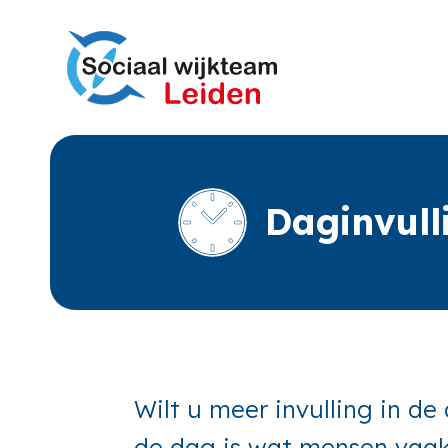
Daginvul
Wilt u meer invulling in de
de dag is wat mensen vaak