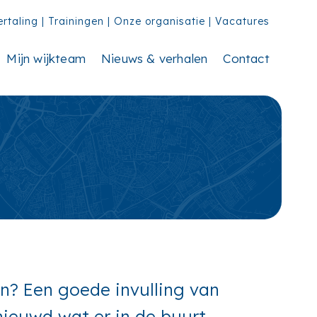
ertaling
|
Trainingen
|
Onze organisatie
|
Vacatures
Mijn wijkteam
Nieuws & verhalen
Contact
den? Een goede invulling van
nieuwd wat er in de buurt