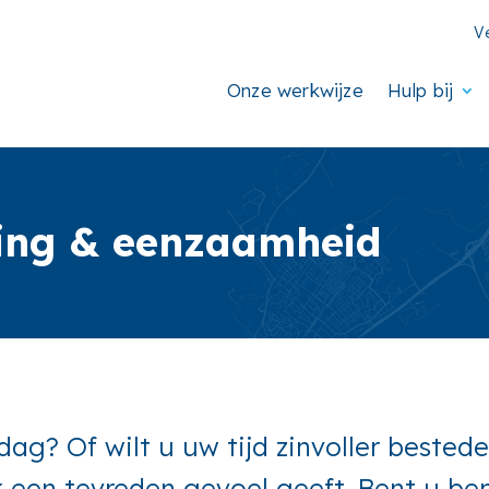
V
Onze werkwijze
Hulp bij
ling & eenzaamheid
 dag? Of wilt u uw tijd zinvoller beste
 een tevreden gevoel geeft. Bent u be