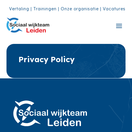
Vertaling
|
Trainingen
|
Onze organisatie
|
Vacatures
Privacy Policy