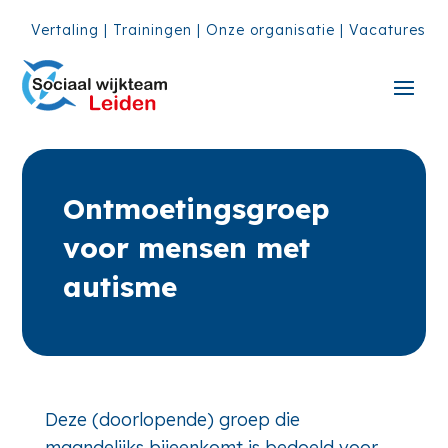
Vertaling
|
Trainingen
|
Onze organisatie
|
Vacatures
Ontmoetingsgroep
voor mensen met
autisme
Deze (doorlopende) groep die
maandelijks bijeenkomt is bedoeld voor