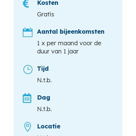

Kosten
Gratis

Aantal bijeenkomsten
1 x per maand voor de
duur van 1 jaar
}
Tijd
N.t.b.

Dag
N.t.b.

Locatie