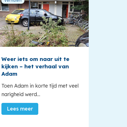
Verhalen
Verhalen
Weer iets om naar uit te
Eindelij
kijken – het verhaal van
Het ver
Adam
Marina: 
Toen Adam in korte tijd met veel
geweest. 
narigheid werd...
Lees 
Lees meer