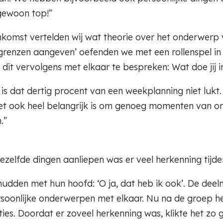
gewoon top!”
eenkomst vertelden wij wat theorie over het onderwerp
‘grenzen aangeven’ oefenden we met een rollenspel in
dit vervolgens met elkaar te bespreken: Wat doe jij 
is dat dertig procent van een weekplanning niet lukt. 
het ook heel belangrijk is om genoeg momenten van o
.”
zelfde dingen aanliepen was er veel herkenning tijd
schudden met hun hoofd: ‘O ja, dat heb ik ook’. De de
rsoonlijke onderwerpen met elkaar. Nu na de groep h
ies. Doordat er zoveel herkenning was, klikte het zo 