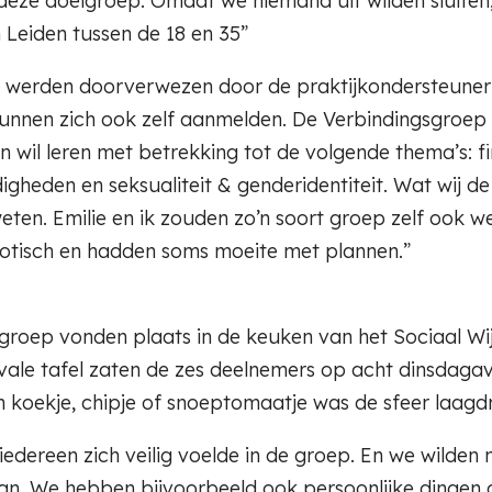
eze doelgroep. Omdat we niemand uit wilden sluiten
 Leiden tussen de 18 en 35”
p werden doorverwezen door de praktijkondersteuner 
nnen zich ook zelf aanmelden. De Verbindingsgroep is
wil leren met betrekking tot de volgende thema’s: f
igheden en seksualiteit & genderidentiteit. Wat wij de
eten. Emilie en ik zouden zo’n soort groep zelf ook w
chaotisch en hadden soms moeite met plannen.”
tgroep vonden plaats in de keuken van het Sociaal Wi
le tafel zaten de zes deelnemers op acht dinsdagavond
 koekje, chipje of snoeptomaatje was de sfeer laagdr
iedereen zich veilig voelde in de groep. En we wilden 
n. We hebben bijvoorbeeld ook persoonlijke dingen o