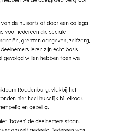
, hebben we de doelgroep vergroot
van de huisarts of door een collega
 voor iedereen die sociale
inanciën, grenzen aangeven, zelfzorg,
 deelnemers leren zijn echt basis
el gevolgd willen hebben toen we
jkteam Roodenburg, vlakbij het
en hier heel huiselijk bij elkaar.
empelig en gezellig.
niet ‘boven’ de deelnemers staan.
ver onszelf gedeeld. Iedereen was