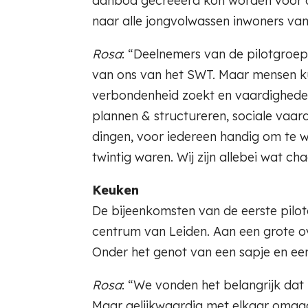
aanbod gecreëerd kon worden voor d
naar alle jongvolwassen inwoners van
Rosa
: “Deelnemers van de pilotgroe
van ons van het SWT. Maar mensen ku
verbondenheid zoekt en vaardigheden 
plannen & structureren, sociale vaard
dingen, voor iedereen handig om te w
twintig waren. Wij zijn allebei wat 
Keuken
De bijeenkomsten van de eerste pilo
centrum van Leiden. Aan een grote ova
Onder het genot van een sapje en een
Rosa
: “We vonden het belangrijk dat 
Maar gelijkwaardig met elkaar omgaa